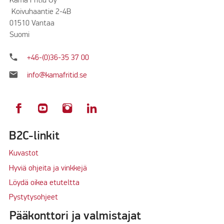
Kama Fritid Oy
Koivuhaantie 2-4B
01510 Vantaa
Suomi
phone
+46-(0)36-35 37 00
mail
info@kamafritid.se
B2C-linkit
Kuvastot
Hyviä ohjeita ja vinkkejä
Löydä oikea etuteltta
Pystytysohjeet
Pääkonttori ja valmistajat