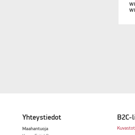
WI
WI
Yhteystiedot
B2C-l
Kuvastot
Maahantuoja