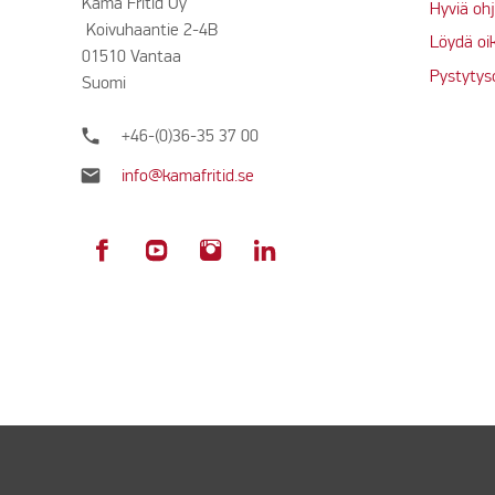
Kama Fritid Oy
Hyviä ohj
Koivuhaantie 2-4B
Löydä oi
01510 Vantaa
Pystytys
Suomi
phone
+46-(0)36-35 37 00
mail
info@kamafritid.se