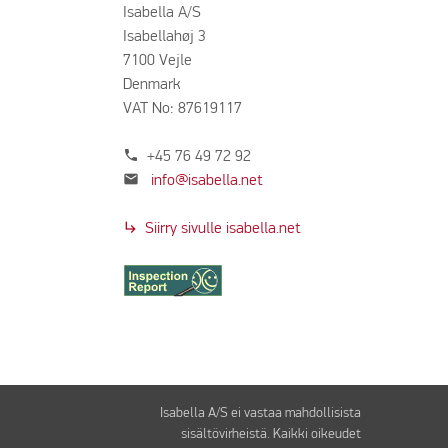
Isabella A/S
Isabellahøj 3
7100 Vejle
Denmark
VAT No: 87619117
phone
+45 76 49 72 92
mail
info@isabella.net
subdirectory_arrow_right
Siirry sivulle isabella.net
Isabella A/S ei vastaa mahdollisista
sisältövirheistä. Kaikki oikeudet