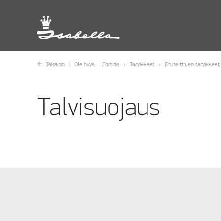
Takaisin
Ole hyvä:
Forside
Tarvikkeet
Etutelttojen tarvikkeet
Talvisuojaus