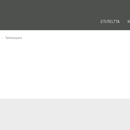
ETUTELTTA
K
Talvisuojaus