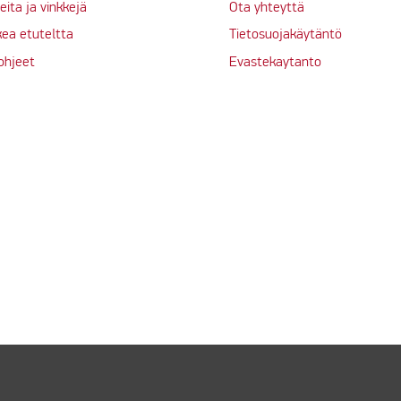
eita ja vinkkejä
Ota yhteyttä
kea etuteltta
Tietosuojakäytäntö
ohjeet
Evastekaytanto