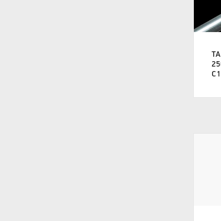
TA
25
C1