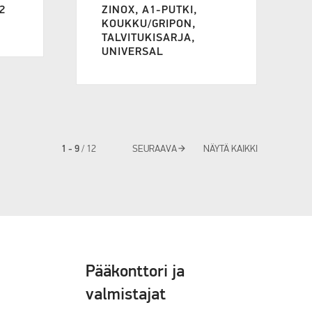
2
ZINOX, A1-PUTKI,
KOUKKU/GRIPON,
TALVITUKISARJA,
UNIVERSAL
arrow_forward
1 - 9
/
12
SEURAAVA
NÄYTÄ KAIKKI
Pääkonttori ja
valmistajat